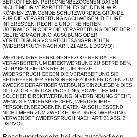
BETROFFENEN PERSONENBEZOGENEN DATEN
NICHT MEHR VERARBEITEN, ES SEI DENN, WIR
KÖNNEN ZWINGENDE SCHUTZWÜRDIGE GRÜNDE
FÜR DIE VERARBEITUNG NACHWEISEN, DIE IHRE
INTERESSEN, RECHTE UND FREIHEITEN
ÜBERWIEGEN ODER DIE VERARBEITUNG DIENT DER
GELTENDMACHUNG, AUSÜBUNG ODER
VERTEIDIGUNG VON RECHTSANSPRÜCHEN
(WIDERSPRUCH NACH ART. 21 ABS. 1 DSGVO).
WERDEN IHRE PERSONENBEZOGENEN DATEN
VERARBEITET, UM DIREKTWERBUNG ZU BETREIBEN,
SO HABEN SIE DAS RECHT, JEDERZEIT
WIDERSPRUCH GEGEN DIE VERARBEITUNG SIE
BETREFFENDER PERSONENBEZOGENER DATEN ZUM
ZWECKE DERARTIGER WERBUNG EINZULEGEN; DIES
GILT AUCH FÜR DAS PROFILING, SOWEIT ES MIT
SOLCHER DIREKTWERBUNG IN VERBINDUNG STEHT.
WENN SIE WIDERSPRECHEN, WERDEN IHRE
PERSONENBEZOGENEN DATEN ANSCHLIESSEND
NICHT MEHR ZUM ZWECKE DER DIREKTWERBUNG
VERWENDET (WIDERSPRUCH NACH ART. 21 ABS. 2
DSGVO).
Beschwerde­recht bei der zuständigen