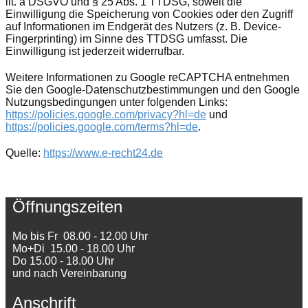
lit. a DSGVO und § 25 Abs. 1 TTDSG, soweit die
Einwilligung die Speicherung von Cookies oder den Zugriff
auf Informationen im Endgerät des Nutzers (z. B. Device-
Fingerprinting) im Sinne des TTDSG umfasst. Die
Einwilligung ist jederzeit widerrufbar.
Weitere Informationen zu Google reCAPTCHA entnehmen
Sie den Google-Datenschutzbestimmungen und den Google
Nutzungsbedingungen unter folgenden Links:
https://policies.google.com/privacy?hl=de
und
https://policies.google.com/terms?hl=de
.
Quelle:
https://www.e-recht24.de
Öffnungszeiten
Mo bis Fr 08.00 - 12.00 Uhr
Mo+Di 15.00 - 18.00 Uhr
Do 15.00 - 18.00 Uhr
und nach Vereinbarung
Anschrift